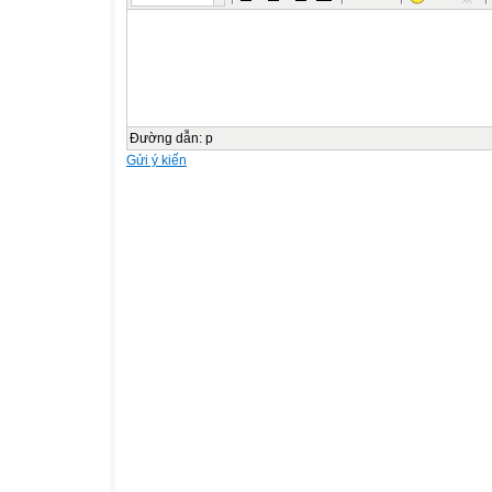
Đường dẫn
:
p
Gửi ý kiến