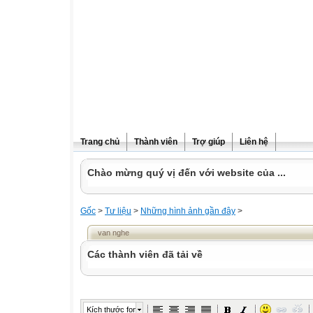
Trang chủ
Thành viên
Trợ giúp
Liên hệ
Chào mừng quý vị đến với website của ...
Gốc
>
Tư liệu
>
Những hình ảnh gần đây
>
van nghe
Các thành viên đã tải về
Kích thước font